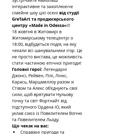
Зустрічайте найбільш 
інтерактивне та захоплююче 
сімейне шоу цієї осені 
від студії 
GreTaArt та продюсерського 
центру «Made in Odessa»
!!!
18 жовтня в Житомирі в 
Житомирському телецентрі о 
18:00, відбудеться подія, на яку 
чекали всі шанувальники ігор. Це 
не просто вистава, це можливість 
стати частиною епічної пригоди!
Головні герої:
 Легендарні 
Джонсі, Рейвен, Пілі, Лінкс, 
Карась, Маршмеллоу разом зі 
Стівом та Алекс об'єднують свої 
сили, щоб врятувати Нульову 
точку та світ Фортнайт від 
підступного Ордена ІО, який 
уклав союз із Повелителем Вогню 
та Повелителем Льоду.
Що чекає на вас:
Справжні пригоди та 