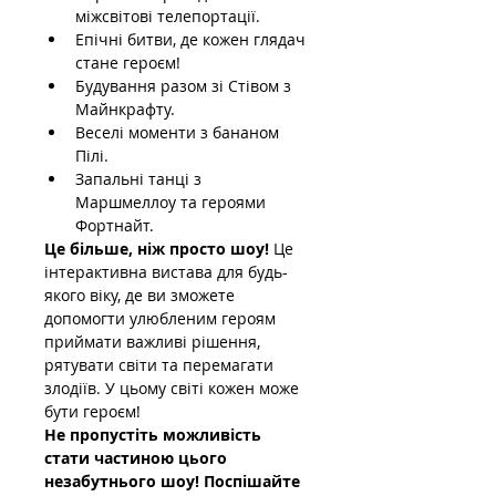
міжсвітові телепортації.
Епічні битви, де кожен глядач 
стане героєм!
Будування разом зі Стівом з 
Майнкрафту.
Веселі моменти з бананом 
Пілі.
Запальні танці з 
Маршмеллоу та героями 
Фортнайт.
Це більше, ніж просто шоу!
 Це 
інтерактивна вистава для будь-
якого віку, де ви зможете 
допомогти улюбленим героям 
приймати важливі рішення, 
рятувати світи та перемагати 
злодіїв. У цьому світі кожен може 
бути героєм!
Не пропустіть можливість 
стати частиною цього 
незабутнього шоу! Поспішайте 