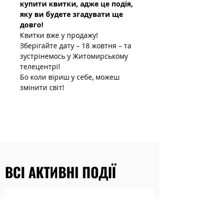
купити квитки, адже це подія, 
яку ви будете згадувати ще 
довго!
Квитки вже у продажу!
Зберігайте дату – 18 жовтня – та 
зустрінемось у Житомирському 
телецентрі!
Бо коли віриш у себе, можеш 
змінити світ!
ВСІ АКТИВНІ ПОДІЇ
Наразі заходів немає