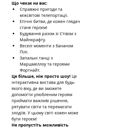
Що чекає на вас:
Справжні пригоди та 
міжсвітові телепортації.
Епічні битви, де кожен глядач 
стане героєм!
Будування разом зі Стівом з 
Майнкрафту.
Веселі моменти з бананом 
Пілі.
Запальні танці з 
Маршмеллоу та героями 
Фортнайт.
Це більше, ніж просто шоу!
 Це 
інтерактивна вистава для будь-
якого віку, де ви зможете 
допомогти улюбленим героям 
приймати важливі рішення, 
рятувати світи та перемагати 
злодіїв. У цьому світі кожен може 
бути героєм!
Не пропустіть можливість 