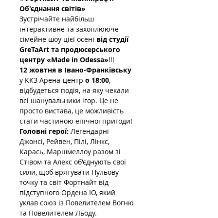
Об'єднання світів»
Зустрічайте найбільш 
інтерактивне та захоплююче 
сімейне шоу цієї осені 
від студії 
GreTaArt та продюсерського 
центру «Made in Odessa»
!!!
12 жовтня в Івано-Франківську
у ККЗ Арена-центр
 о 18:00
, 
відбудеться подія, на яку чекали 
всі шанувальники ігор. Це не 
просто вистава, це можливість 
стати частиною епічної пригоди!
Головні герої:
 Легендарні 
Джонсі, Рейвен, Пілі, Лінкс, 
Карась, Маршмеллоу разом зі 
Стівом та Алекс об'єднують свої 
сили, щоб врятувати Нульову 
точку та світ Фортнайт від 
підступного Ордена ІО, який 
уклав союз із Повелителем Вогню 
та Повелителем Льоду.