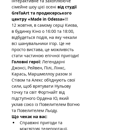
інтерактивне та захоплююче 
сімейне шоу цієї осені 
від студії 
GreTaArt та продюсерського 
центру «Made in Odessa»
!!!
12 жовтня, в самому серці Києва, 
в будинку Кіно о 16:00 та 18:00, 
відбудеться подія, на яку чекали 
всі шанувальники ігор. Це не 
просто вистава, це можливість 
стати частиною епічної пригоди!
Головні герої:
 Легендарні 
Джонсі, Рейвен, Пілі, Лінкс, 
Карась, Маршмеллоу разом зі 
Стівом та Алекс об'єднують свої 
сили, щоб врятувати Нульову 
точку та світ Фортнайт від 
підступного Ордена ІО, який 
уклав союз із Повелителем Вогню 
та Повелителем Льоду.
Що чекає на вас:
Справжні пригоди та 
міжсвітові телепортації.