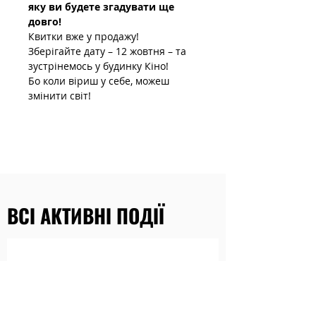
яку ви будете згадувати ще 
довго!
Квитки вже у продажу!
Зберігайте дату – 12 жовтня – та 
зустрінемось у будинку Кіно!
Бо коли віриш у себе, можеш 
змінити світ!
ВСІ АКТИВНІ ПОДІЇ
Наразі заходів немає