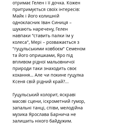
отримає Гелен і її дочка. Кожен 
притримується своїх інтересів: 
Майк і його колишній 
однокласник Іван Синиця – 
шукають наречену, Гелен 
навпаки "ставить палки їм у 
колеса", Мері – розважається з 
"гуцульськими ковбоєм" Семеном 
та його опришками, Яро під 
впливом рідної мальовничої 
природи таки знаходить своє 
кохання… Але чи покине гуцулка 
Ксеня свій рідний край?...
Гуцульський колорит, яскраві 
масові сцени, іскрометний гумор, 
запальні танці, співи, мелодійна 
музика Ярослава Барнича не 
залишить нікого байдужим.