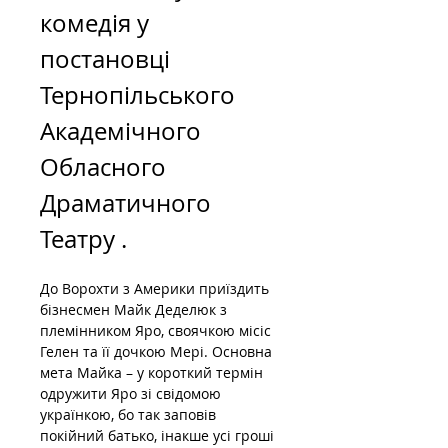
комедія у 
постановці 
Тернопільського 
Академічного 
Обласного 
Драматичного 
Театру .
До Ворохти з Америки приїздить 
бізнесмен Майк Деделюк з 
племінником Яро, своячкою місіс 
Гелен та її дочкою Мері. Основна 
мета Майка – у короткий термін 
одружити Яро зі свідомою 
українкою, бо так заповів 
покійний батько, інакше усі гроші 