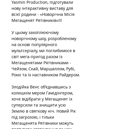
Yasmin Production, підготували 
нову інтерактивну виставу для 
всієї родини - «Новорічна Місія 
Мегащенят Рятівників»!!!
У цьому захоплюючому 
новорічному шоу, розробленому 
на основі популярного 
мультсеріалу, ми поглибимося в 
світ мега-пригод разом із 
Мегащенятами Рятівниками - 
Чейзом, Скай, Маршаллом, Рубі, 
Роккі та їх наставником Райдером.
Злодійка Венс обʼєднавшись з 
колишнім мером Гамідінгером, 
хоче відібрати у Мегащенят їх 
суперсили та знищити усю 
Землю в святкову ніч. Новий Рік 
під загрозою, і тільки 
Мегащенята Рятівники можуть 