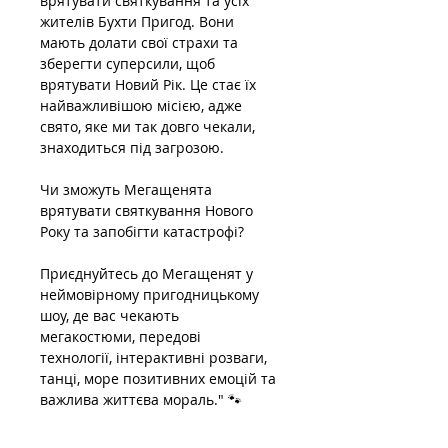
врятувати святкування та усіх 
жителів Бухти Пригод. Вони 
мають долати свої страхи та 
зберегти суперсили, щоб 
врятувати Новий Рік. Це стає їх 
найважливішою місією, адже 
свято, яке ми так довго чекали, 
знаходиться під загрозою.
Чи зможуть Мегащенята 
врятувати святкування Нового 
Року та запобігти катастрофі?
Приєднуйтесь до Мегащенят у 
неймовірному пригодницькому 
шоу, де вас чекають 
мегакостюми, передові 
технології, інтерактивні розваги, 
танці, море позитивних емоцій та 
важлива життєва мораль." 🐾