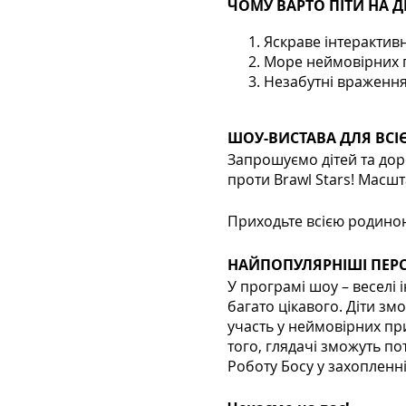
ЧОМУ ВАРТО ПІТИ НА Д
Яскраве інтерактив
Море неймовірних пр
Незабутні враження 
ШОУ-ВИСТАВА ДЛЯ ВСІЄ
Запрошуємо дітей та дор
проти Brawl Stars! Масш
Приходьте всією родино
НАЙПОПУЛЯРНІШІ ПЕРС
У програмі шоу – веселі 
багато цікавого. Діти з
участь у неймовірних при
того, глядачі зможуть п
Роботу Босу у захопленні 