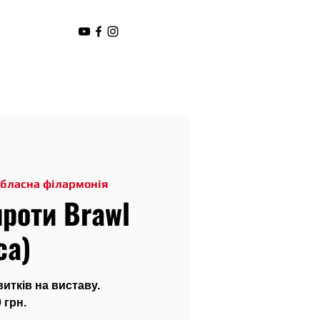
обласна філармонія
проти Brawl
са)
тків на виставу.
 грн.