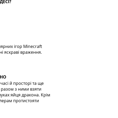
ДЕСІ?
ярних ігор Minecraft
ні яскраві враження.
ІНО
часі й просторі та ще
 разом з ними взяти
шуках яйця дракона. Крім
влерам протистояти