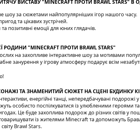
ИТЯЧУ ВИСТАВУ "MINECRAFT ПРОТИ BRAWL STARS" В О
не шоу за сюжетами найпопулярніших ігор нашого часу.
игод та цікавих зустрічей.
та позитивні емоції для юних глядачів.
Ї РОДИНИ "MINECRAFT ПРОТИ BRAWL STARS"
ослих на захопливе інтерактивне шоу за мотивами попул
табне занурення у ігрову атмосферу подарує всім незабут
ю!
ОНАЖІ ТА ЗНАМЕНИТИЙ СЮЖЕТ НА СЦЕНІ БУДИНКУ К
інтерактиви, енергійні танці, непередбачувані подорожі у 
можуть особисто поспілкуватися із улюбленими героями та
годах. Це буде захоплива подорож до різних світів у по
отоваришувати із жителями Minecraft та допоможуть Бра
світу Brawl Stars.