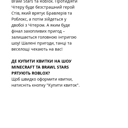
Brawl Stars та Roblox. Протидіяти 
Чітеру буде безстрашний герой 
Стів, який врятує Бравлерів та 
Роблокс, а потім зійдеться у 
двобої з Чітером. А яким буде 
фінал захопливих пригод – 
залишається головною інтригою 
шоу! Шалені пригоди, танці та 
веселощі чекають на вас!
ДЕ КУПИТИ КВИТКИ НА ШОУ 
MINECRAFT ТА BRAWL STARS 
РЯТУЮТЬ ROBLOX?
Щоб швидко оформити квитки, 
натисніть кнопку "Купити квиток".