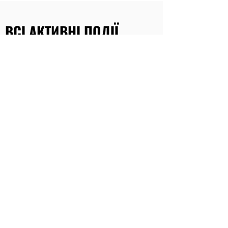
ВСІ АКТИВНІ ПОДІЇ
Наразі заходів немає
Україна, Одеса,
Французький бульвар 33, офіс 317