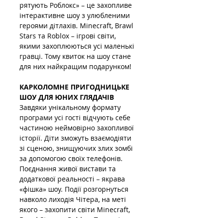
рятують Роблокс» – це захопливе 
інтерактивне шоу з улюбленими 
героями дітлахів. Minecraft, Brawl 
Stars та Roblox – ігрові світи, 
якими захоплюються усі маленькі 
гравці. Тому квиток на шоу стане 
для них найкращим подарунком!
КАРКОЛОМНЕ ПРИГОДНИЦЬКЕ 
ШОУ ДЛЯ ЮНИХ ГЛЯДАЧІВ
Завдяки унікальному формату 
програми усі гості відчують себе 
частиною неймовірно захопливої 
історії. Діти зможуть взаємодіяти 
зі сценою, знищуючих злих зомбі 
за допомогою своїх телефонів. 
Поєднання живої вистави та 
додаткової реальності – якрава 
«фішка» шоу. Події розгорнуться 
навколо лиходія Чітера, на меті 
якого – захопити світи Minecraft, 