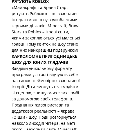
РЯТУЮТЬ ROBLOX
«Майнкрафт та Бравл Старс 
рятують Роблокс» – це захопливе 
інтерактивне шоу з улюбленими 
героями дітлахів. Minecraft, Brawl 
Stars та Roblox – ігрові світи, 
якими захоплюються усі маленькі 
гравці. Тому квиток на шоу стане 
для них найкращим подарунком!
КАРКОЛОМНЕ ПРИГОДНИЦЬКЕ 
ШОУ ДЛЯ ЮНИХ ГЛЯДАЧІВ
Завдяки унікальному формату 
програми усі гості відчують себе 
частиною неймовірно захопливої 
історії. Діти зможуть взаємодіяти 
зі сценою, знищуючих злих зомбі 
за допомогою своїх телефонів. 
Поєднання живої вистави та 
додаткової реальності – якрава 
«фішка» шоу. Події розгорнуться 
навколо лиходія Чітера, на меті 
якого – захопити світи Minecraft, 