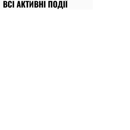
ВСІ АКТИВНІ ПОДІЇ
Наразі заходів немає
Україна, Одеса,
Французький бульвар 33, офіс 317
gretaart.studio@gmail.com