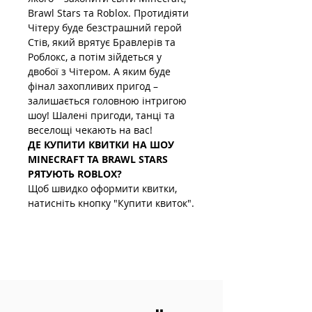
Brawl Stars та Roblox. Протидіяти 
Чітеру буде безстрашний герой 
Стів, який врятує Бравлерів та 
Роблокс, а потім зійдеться у 
двобої з Чітером. А яким буде 
фінал захопливих пригод – 
залишається головною інтригою 
шоу! Шалені пригоди, танці та 
веселощі чекають на вас!
ДЕ КУПИТИ КВИТКИ НА ШОУ 
MINECRAFT ТА BRAWL STARS 
РЯТУЮТЬ ROBLOX?
Щоб швидко оформити квитки, 
натисніть кнопку "Купити квиток".