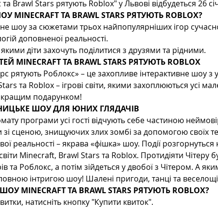
а Brawl Stars рятують Roblox" у Львові відбудеться 26 січ
ОУ MINECRAFT ТА BRAWL STARS РЯТУЮТЬ ROBLOX?
вне шоу за сюжетами трьох найпопулярніших ігор сучасно
огій доповненої реальності.
якими діти захочуть поділитися з друзями та рідними.
ЕЙ MINECRAFT ТА BRAWL STARS РЯТУЮТЬ ROBLOX
рс рятують Роблокс» – це захопливе інтерактивне шоу з
 Stars та Roblox – ігрові світи, якими захоплюються усі мал
айкращим подарунком!
ИЦЬКЕ ШОУ ДЛЯ ЮНИХ ГЛЯДАЧІВ
ату програми усі гості відчують себе частиною неймовірн
и зі сценою, знищуючих злих зомбі за допомогою своїх т
вої реальності – якрава «фішка» шоу. Події розгорнуться 
світи Minecraft, Brawl Stars та Roblox. Протидіяти Чітеру
ів та Роблокс, а потім зійдеться у двобої з Чітером. А як
ловною інтригою шоу! Шалені пригоди, танці та веселощі
ШОУ MINECRAFT ТА BRAWL STARS РЯТУЮТЬ ROBLOX?
тки, натисніть кнопку "Купити квиток".