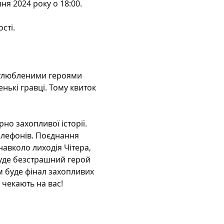
ня 2024 року о 18:00.
сті.
 улюбленими героями 
енькі гравці. Тому квиток 
о захопливої історії. 
елефонів. Поєднання 
навколо лиходія Чітера, 
 буде безстрашний герой 
им буде фінал захопливих 
 чекають на вас!