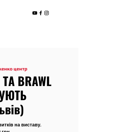
женко центр
 ТА BRAWL
ТУЮТЬ
ьвів)
тків на виставу.
 грн.