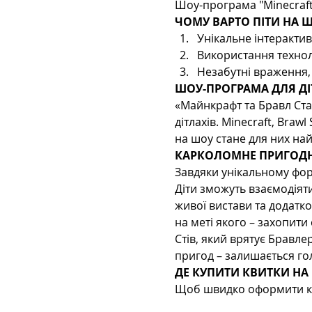
Шоу-програма "Minecraft т
ЧОМУ ВАРТО ПІТИ НА Ш
Унікальне інтеракти
Використання технол
Незабутні враження, 
ШОУ-ПРОГРАМА ДЛЯ ДІТ
«Майнкрафт та Бравл Ста
дітлахів. Minecraft, Brawl
на шоу стане для них н
КАРКОЛОМНЕ ПРИГОДН
Завдяки унікальному форм
Діти зможуть взаємодіят
живої вистави та додатко
на меті якого – захопити 
Стів, який врятує Бравлер
пригод – залишається го
ДЕ КУПИТИ КВИТКИ НА 
Щоб швидко оформити кви