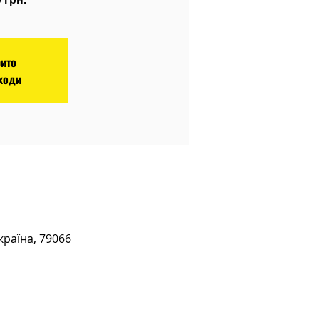
рито
аходи
країна, 79066