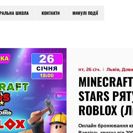
ТРАЛЬНА ШКОЛА
КОНТАКТИ
МИНУЛІ ПОДІЇ
пт, 26 січ.
  |  
Львів, Дов
MINECRAFT
STARS РЯ
ROBLOX (Л
Онлайн бронювання кви
Вартість квитка від 200