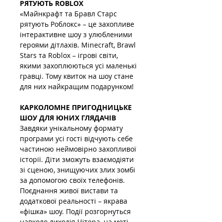
РЯТУЮТЬ ROBLOX
«Майнкрафт та Бравл Старс 
рятують Роблокс» – це захопливе 
інтерактивне шоу з улюбленими 
героями дітлахів. Minecraft, Brawl 
Stars та Roblox – ігрові світи, 
якими захоплюються усі маленькі 
гравці. Тому квиток на шоу стане 
для них найкращим подарунком!
КАРКОЛОМНЕ ПРИГОДНИЦЬКЕ 
ШОУ ДЛЯ ЮНИХ ГЛЯДАЧІВ
Завдяки унікальному формату 
програми усі гості відчують себе 
частиною неймовірно захопливої 
історії. Діти зможуть взаємодіяти 
зі сценою, знищуючих злих зомбі 
за допомогою своїх телефонів. 
Поєднання живої вистави та 
додаткової реальності – якрава 
«фішка» шоу. Події розгорнуться 
навколо лиходія Чітера, на меті 