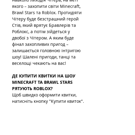
якого – захопити світи Minecraft, 
Brawl Stars та Roblox. Протидіяти 
Чітеру буде безстрашний герой 
Стів, який врятує Бравлерів та 
Роблокс, а потім зійдеться у 
двобої з Чітером. А яким буде 
фінал захопливих пригод – 
залишається головною інтригою 
шоу! Шалені пригоди, танці та 
веселощі чекають на вас!
ДЕ КУПИТИ КВИТКИ НА ШОУ 
MINECRAFT ТА BRAWL STARS 
РЯТУЮТЬ ROBLOX?
Щоб швидко оформити квитки, 
натисніть кнопку "Купити квиток".