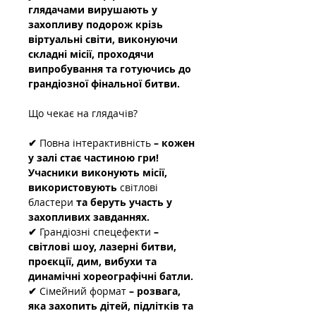
глядачами вирушають у 
захопливу подорож крізь 
віртуальні світи, виконуючи 
складні місії, проходячи 
випробування та готуючись до 
грандіозної фінальної битви.
Що чекає на глядачів?
✔ 
Повна інтерактивність
 – кожен 
у залі стає частиною гри! 
Учасники виконують місії, 
використовують 
світлові 
бластери
 та беруть участь у 
захопливих завданнях.
✔ 
Грандіозні спецефекти
 – 
світлові шоу, лазерні битви, 
проєкції, дим, вибухи та 
динамічні хореографічні батли.
✔ 
Сімейний формат
 – розвага, 
яка захопить дітей, підлітків та 