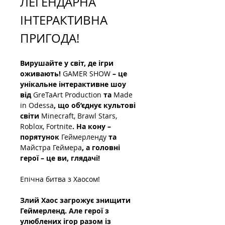
ЛЕГЕНДАРНА 
ІНТЕРАКТИВНА 
ПРИГОДА!
Вирушайте у світ, де ігри 
оживають! 
GAMER SHOW
 – це 
унікальне інтерактивне шоу 
від 
GreTaArt Production
 та 
Made 
in Odessa
, що об’єднує культові 
світи 
Minecraft, Brawl Stars, 
Roblox, Fortnite
. На кону – 
порятунок 
Геймерленду
 та 
Майстра Геймера
, а головні 
герої – це ви, глядачі!
Епічна битва з Хаосом!
Злий Хаос загрожує знищити 
Геймерленд. Але герої з 
улюблених ігор разом із 