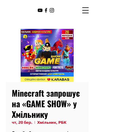
Minecraft запрошує
на «GAME SHOW» у
Хмільнику
чт, 20 бер.
  |  
Хмільник, РБК