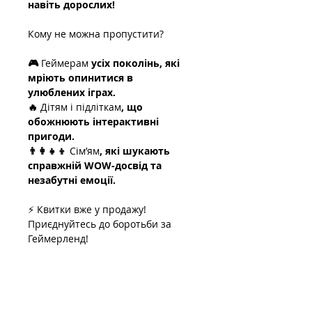
навіть дорослих!
Кому не можна пропустити?
🎮 
Геймерам
 усіх поколінь, які 
мріють опинитися в 
улюблених іграх.
🔥 
Дітям і підліткам
, що 
обожнюють інтерактивні 
пригоди.
👨‍👩‍👧‍👦 
Сім’ям
, які шукають 
справжній WOW-досвід та 
незабутні емоції.
⚡ Квитки вже у продажу! 
Приєднуйтесь до боротьби за 
Геймерленд!