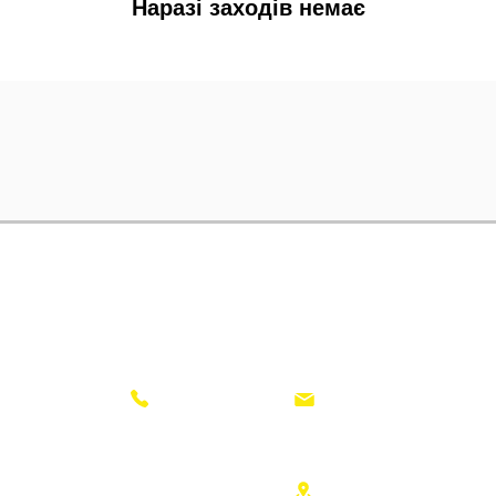
Наразі заходів немає
ПОДІЇ
КІНОТЕАТРАЛЬНА ШКОЛА
(098) 025 42 02
gretaart.studio@gmail.com
Україна, Одеса,
Будні:
09:00 - 19:00