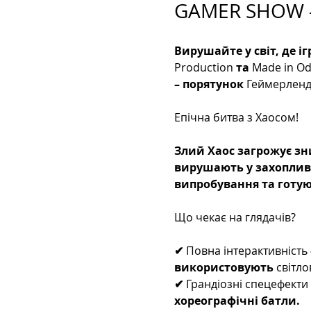
GAMER SHOW 
Вирушайте у світ, де і
Production
 та 
Made in O
– порятунок 
Геймерленд
Епічна битва з Хаосом!
Злий Хаос загрожує зн
вирушають у захопливу 
випробування та готую
Що чекає на глядачів?
✔ 
Повна інтерактивність
використовують 
світло
✔ 
Грандіозні спецефекти
хореографічні батли.