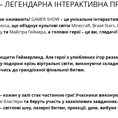
– ЛЕГЕНДАРНА ІНТЕРАКТИВНА П
гри оживають! 
GAMER SHOW
 – це унікальне інтеракти
dessa
, що об’єднує культові світи 
Minecraft, Brawl Stars, 
у
 та 
Майстра Геймера
, а головні герої – це ви, глядачі!
ищити Геймерленд. Але герої з улюблених ігор разом
подорож крізь віртуальні світи, виконуючи складні 
чись до грандіозної фінальної битви.
 – кожен у залі стає частиною гри! Учасники виконуют
ві бластери
 та беруть участь у захопливих завданнях.
 – світлові шоу, лазерні битви, проєкції, дим, вибухи