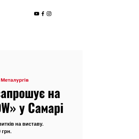
 Металургів
запрошує на
W» у Самарі
тків на виставу.
 грн.