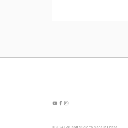
© 2024 GreTaArt studio та
Made in Odesa
.