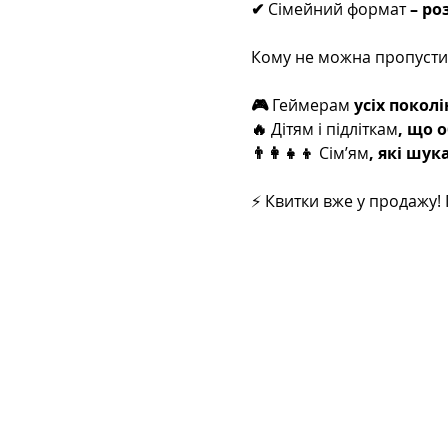
✔ 
Сімейний формат
 – ро
Кому не можна пропусти
🎮 
Геймерам
 усіх покол
🔥 
Дітям і підліткам
, що 
👨‍👩‍👧‍👦 
Сім’ям
, які шу
⚡ Квитки вже у продажу!