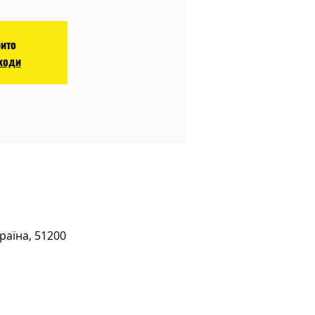
рито
аходи
раїна, 51200