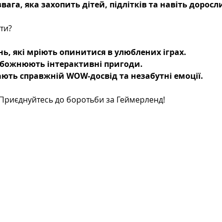
звага, яка захопить дітей, підлітків та навіть доросл
ти?
інь, які мріють опинитися в улюблених іграх.
обожнюють інтерактивні пригоди.
кають справжній WOW-досвід та незабутні емоції.
 Приєднуйтесь до боротьби за Геймерленд!