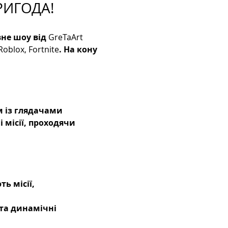
РИГОДА!
вне шоу від 
GreTaArt 
Roblox, Fortnite
. На кону 
 із глядачами 
місії, проходячи 
ь місії, 
 та динамічні 