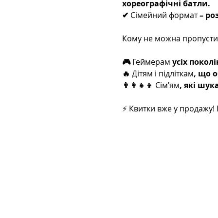
хореографічні батли.
✔ 
Сімейний формат
 – ро
Кому не можна пропусти
🎮 
Геймерам
 усіх покол
🔥 
Дітям і підліткам
, що 
👨‍👩‍👧‍👦 
Сім’ям
, які шу
⚡ Квитки вже у продажу!