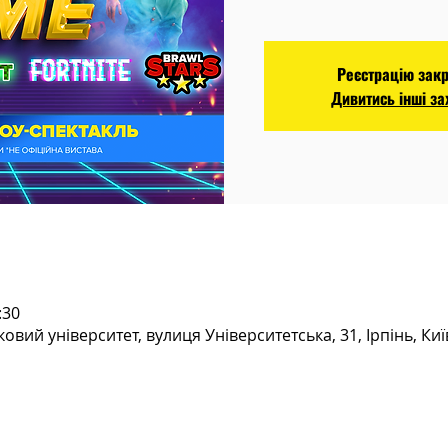
Реєстрацію зак
Дивитись інші з
:30
овий університет, вулиця Університетська, 31, Ірпінь, Киї