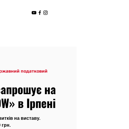
ержавний податковий
запрошує на
W» в Ірпені
тків на виставу.
 грн.