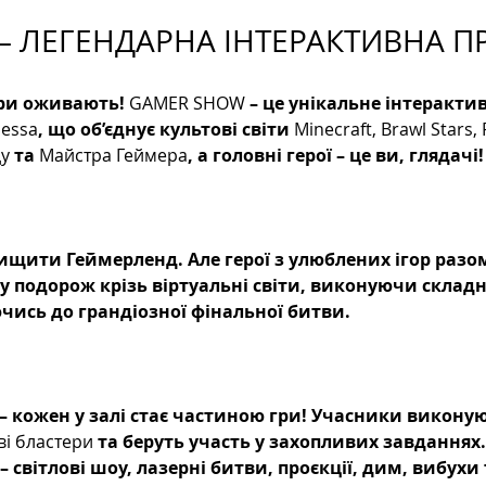
– ЛЕГЕНДАРНА ІНТЕРАКТИВНА П
гри оживають! 
GAMER SHOW
 – це унікальне інтеракти
dessa
, що об’єднує культові світи 
Minecraft, Brawl Stars, 
у
 та 
Майстра Геймера
, а головні герої – це ви, глядачі!
ищити Геймерленд. Але герої з улюблених ігор разом
подорож крізь віртуальні світи, виконуючи складні 
чись до грандіозної фінальної битви.
 – кожен у залі стає частиною гри! Учасники виконуют
ві бластери
 та беруть участь у захопливих завданнях.
 – світлові шоу, лазерні битви, проєкції, дим, вибухи