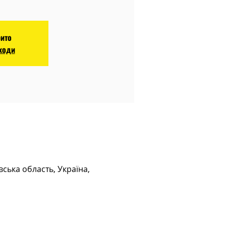
рито
аходи
вська область, Україна,