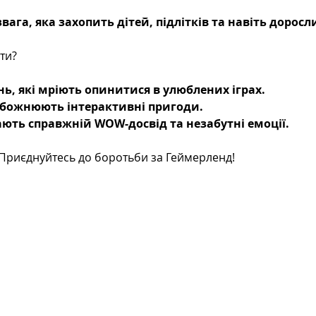
звага, яка захопить дітей, підлітків та навіть доросл
ти?
інь, які мріють опинитися в улюблених іграх.
обожнюють інтерактивні пригоди.
кають справжній WOW-досвід та незабутні емоції.
 Приєднуйтесь до боротьби за Геймерленд!