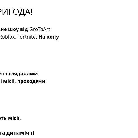
РИГОДА!
вне шоу від 
GreTaArt 
Roblox, Fortnite
. На кону 
 із глядачами 
місії, проходячи 
ь місії, 
 та динамічні 