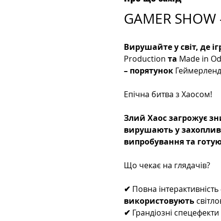
GAMER SHOW 
Вирушайте у світ, де і
Production
 та 
Made in O
– порятунок 
Геймерленд
Епічна битва з Хаосом!
Злий Хаос загрожує зн
вирушають у захопливу 
випробування та готую
Що чекає на глядачів?
✔ 
Повна інтерактивність
використовують 
світло
✔ 
Грандіозні спецефекти