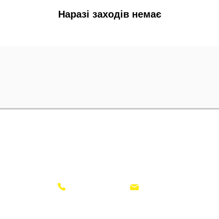
Наразі заходів немає
ПОДІЇ
КІНОТЕАТРАЛЬНА ШКОЛА
(098) 025 42 02
gretaart.studio@gmail.com