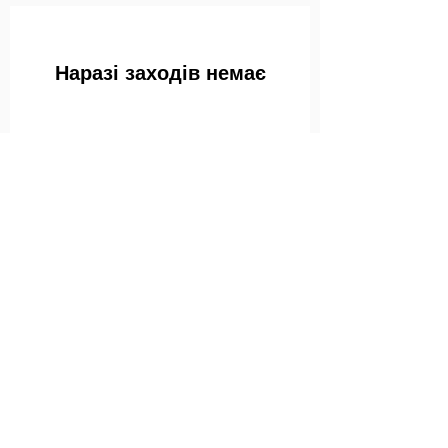
Наразі заходів немає
Україна, Одеса,
Французький бульвар 33, офіс 317
gretaart.studio@gmail.com