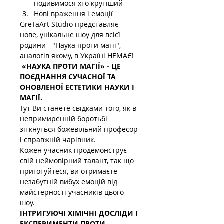
подивимося хто крутіший
Нові враження і емоції
GreTaArt Studio представляє 
нове, унікальне шоу для всієї 
родини - "Наука проти магії", 
аналогів якому, в Україні НЕМАЄ!
 «НАУКА ПРОТИ МАГІЇ» - ЦЕ 
ПОЄДНАННЯ СУЧАСНОЇ ТА 
ОНОВЛЕНОЇ ЕСТЕТИКИ НАУКИ І 
МАГІЇ.
Тут Ви станете свідками того, як в 
непримиренній боротьбі 
зіткнуться божевільний професор 
і справжній чарівник.
Кожен учасник продемонструє 
свій неймовірний талант, так що 
приготуйтеся, ви отримаєте 
незабутній вибух емоцій від 
майстерності учасників цього 
шоу.
ІНТРИГУЮЧІ ХІМІЧНІ ДОСЛІДИ І 
ЕКСПЕРИМЕНТИ ПРОТИ 