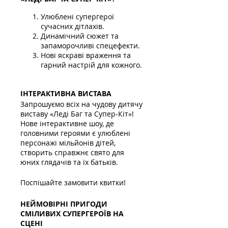
Улюблені супергерої
сучасних дітлахів.
Динамічний сюжет та
запаморочливі спецефекти.
Нові яскраві враження та
гарний настрій для кожного.
ІНТЕРАКТИВНА ВИСТАВА
Запрошуємо всіх на чудову дитячу
виставу «Леді Баг та Супер-Кіт»!
Нове інтерактивне шоу, де
головними героями є улюблені
персонажі мільйонів дітей,
створить справжнє свято для
юних глядачів та їх батьків.
Поспішайте замовити квитки!
НЕЙМОВІРНІ ПРИГОДИ
СМІЛИВИХ СУПЕРГЕРОЇВ НА
СЦЕНІ