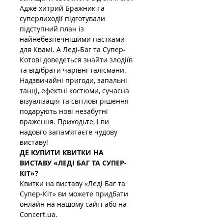
Адже хитрий Бражник та 
суперлиходії підготували 
підступний план із 
найнебезпечнішими пастками 
для Квамі. А Леді-Баг та Супер-
Котові доведеться знайти злодіїв 
та відібрати чарівні талісмани. 
Надзвичайні пригоди, запальні 
танці, ефектні костюми, сучасна 
візуалізація та світлові рішення 
подарують нові незабутні 
враження. Приходьте, і ви 
надовго запам’ятаєте чудову 
виставу!
ДЕ КУПИТИ КВИТКИ НА 
ВИСТАВУ «ЛЕДІ БАГ ТА СУПЕР-
КІТ»? 
Квитки на виставу «Леді Баг та 
Супер-Кіт» ви можете придбати 
онлайн на нашому сайті або на 
Concert.ua.