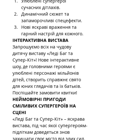
Улюблені супергерої 
сучасних дітлахів.
Динамічний сюжет та 
запаморочливі спецефекти.
Нові яскраві враження та 
гарний настрій для кожного.
ІНТЕРАКТИВНА ВИСТАВА 
Запрошуємо всіх на чудову 
дитячу виставу «Леді Баг та 
Супер-Кіт»! Нове інтерактивне 
шоу, де головними героями є 
улюблені персонажі мільйонів 
дітей, створить справжнє свято 
для юних глядачів та їх батьків. 
Поспішайте замовити квитки!
НЕЙМОВІРНІ ПРИГОДИ 
СМІЛИВИХ СУПЕРГЕРОЇВ НА 
СЦЕНІ 
«Леді Баг та Супер-Кіт» – яскрава 
вистава, під час якої супергероям-
підліткам доведеться знов 
захищати своє місто від злих сил. 