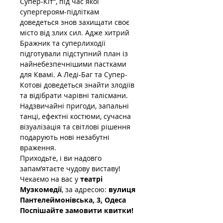
Супер-Кіт”, під час якої 
супергероям-підліткам 
доведеться знов захищати своє 
місто від злих сил. Адже хитрий 
Бражник та суперлиходії 
підготували підступний план із 
найнебезпечнішими пастками 
для Квамі. А Леді-Баг та Супер-
Котові доведеться знайти злодіїв 
та відібрати чарівні талісмани.
Надзвичайні пригоди, запальні 
танці, ефектні костюми, сучасна 
візуалізація та світлові рішення 
подарують нові незабутні 
враження.
Приходьте, і ви надовго 
запам’ятаєте чудову виставу!
Чекаємо на вас у 
театрі 
Музкомедії
, за адресою: 
вулиця 
Пантелеймонівська, 3, Одеса
Поспішайте замовити квитки!