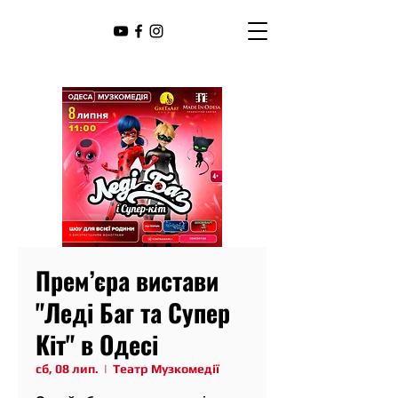
Прем’єра вистави
"Леді Баг та Супер
Кіт" в Одесі
сб, 08 лип.
  |  
Театр Музкомедії